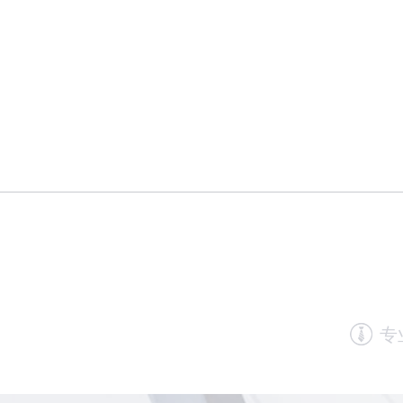
十余年深耕
专注企业服务，拥有丰富的行业经验
专